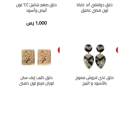
حلق صغير شانيل’CC’ لون
حلق دولتشي آند غابانا
أبيض وأسود
لون فضي غامق
1,000
ر.س
SOL
SOL
D O
D O
UT
UT
حلق غاي لاروش مموج
حلق كليب إيف سان
بالأسود و البيج
لوران مربع لون ذهبي