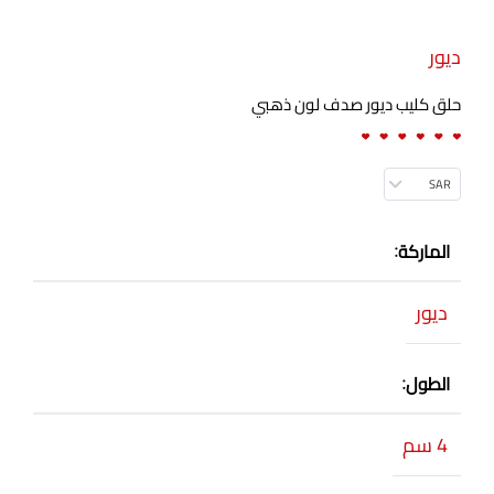
ديور
حلق كليب ديور صدف لون ذهبي
SAR
الماركة
ديور
الطول
4 سم