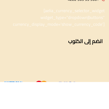
[aelia_currency_selector_widget
widget_type="dropdown|buttons"
currency_display_mode='show_currency_code']
انضم إلى الكلوب
Developed by
Brain Digits