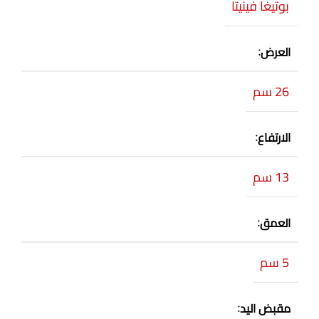
بوتيغا فينيتا
العرض
26 سم
الارتفاع
13 سم
العمق
5 سم
مقبض اليد