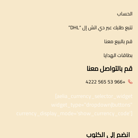
الحساب
تتبع طلبك عبر دي اتش إل “DHL”
قم بالبيع معنا
بطاقات الهدايا
قم بالتواصل معنا
+966 53 565 4222
[aelia_currency_selector_widget
widget_type="dropdown|buttons"
currency_display_mode='show_currency_code']
انضم إلى الكلوب