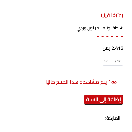
بوتيغا فينيتا
شنطة بوتيغا نمر لون وردي
2,415
ر.س
SAR
1
إضافة إلى السلة
الماركة