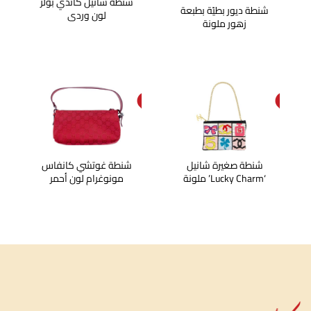
شنطة شانيل كاندي بولز
شنطة ديور بطيّة بطبعة
لون وردي
زهور ملونة
SOL
SOL
D O
D O
UT
UT
شنطة صغيرة شانيل
شنطة غوتشي كانفاس
‘Lucky Charm’ ملونة
مونوغرام لون أحمر