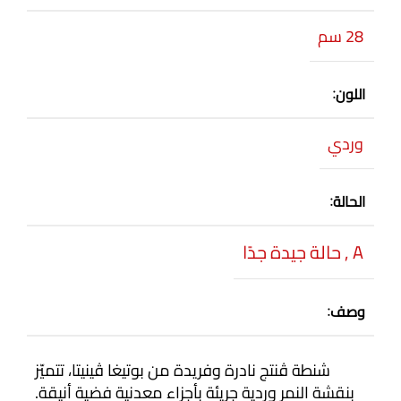
28 سم
اللون
وردي
الحالة
A
,
حالة جيدة جدًا
وصف
شنطة ڤنتج نادرة وفريدة من بوتيغا ڤينيتا، تتميّز
بنقشة النمر وردية جريئة بأجزاء معدنية فضية أنيقة.