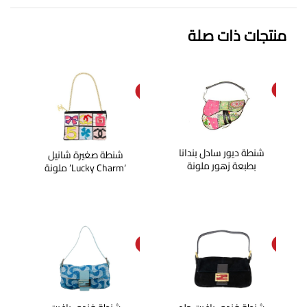
منتجات ذات صلة
SOL
SOL
D O
D O
UT
UT
شنطة ديور سادل بندانا
شنطة صغيرة شانيل
بطبعة زهور ملونة
‘Lucky Charm’ ملونة
SOL
SOL
D O
D O
UT
UT