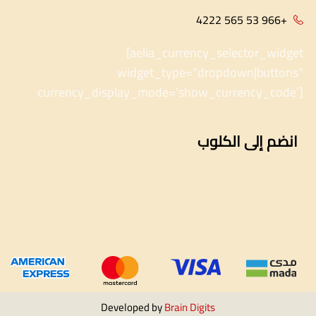
+966 53 565 4222
[aelia_currency_selector_widget
widget_type="dropdown|buttons"
currency_display_mode='show_currency_code']
انضم إلى الكلوب
Developed by
Brain Digits