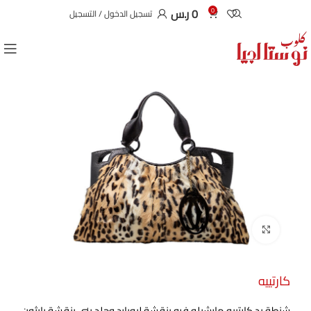
0
ر.س
0
تسجيل الدخول / التسجيل
Click to enlarge
كارتييه
شنطة يد كارتييه مارشيلو فرو بنقشة ليوبارد وجلد بني بنقشة بايثون