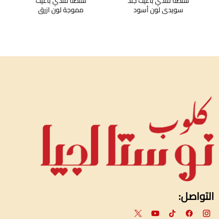
شنطة فندي باغيت
شنطة فندي باغيت جلد
مموجة لون ازرق
سويدي لون أسود
التواصل: