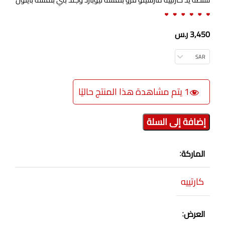
3,450
ر.س
SAR
1
إضافة إلى السلة
الماركة
كارتييه
العرض