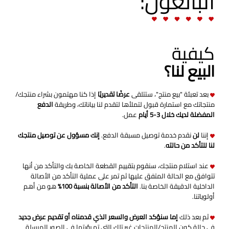
البائعون:
كيفية
البيع لنا؟
بعد تعبئة "بيع منتج"، ستتلقى
عرضًا تقديريًا
إذا كنا مهتمون بشراء منتجك/
منتجاتك مع استمارة قبول لتملأها لتقدم لنا بياناتك، وطريقة
الدفع
المفضلة لديك خلال 3-5 أيام
عمل.
إننا
لن
نقدم خدمة توصيل مسبقة الدفع.
إنك مسؤول عن توصيل منتجك
لنا للتأكد من حالته
.
عند استلام منتجك، سنقوم بتقييم القطعة الخاصة بك والتأكد من أنها
تتوافق مع الحالة المتفق عليها ثم تمر على عملية التأكد من الأصالة
الداخلية الدقيقة الخاصة بنا.
التأكد من الأصالة بنسبة 100%
هو من أهم
أولوياتنا.
ثم بعد ذلك
إما سنؤكد العرض والسعر الذي قدمناه أو تقديم عرض جديد
في حالة كون المنتج/المنتجات غير تلك التي تم رؤيتها في الصور المرسلة