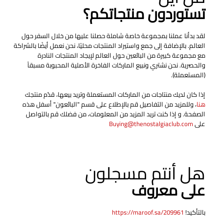
تستوردون منتجاتكم؟
لقد بدأنا عملنا بمجموعة خاصة شاملة حصلنا عليها من خلال السفر حول
العالم. بالإضافة إلى جمع واستيراد المنتجات محليًا، نحن نعمل أيضًا بالشراكة
مع مجموعة كبيرة من البائعين حول العالم لإيجاد المنتجات النادرة
والحصرية. نحن نشتري ونبيع الماركات الفاخرة الأصلية المحبوبة مسبقاً
(المستعملة).
إذا كان لديك منتاجات من الماركات المستعملة وتريد بيعها، قدّم منتجك
هنا
، وللمزيد من التفاصيل قم بالإطلاع على قسم "البائعون" أسفل هذه
الصفحة. و إذا كنت تريد المزيد من المعلومات، من فضلك قم بالتواصل
على
Buying@thenostalgiaclub.com
هل أنتم مسجلون
على معروف
بالتأكيد!
https://maroof.sa/209961