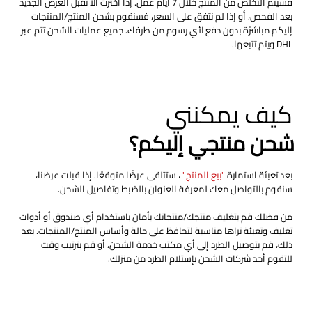
فسيتم التخلص من المنتج خلال 7 أيام عمل. إذا اخترت ألا تقبل العرض الجديد
بعد الفحص، أو إذا لم نتفق على السعر، فسنقوم بشحن المنتج/المنتجات
إليكم مباشرًة بدون دفع لأي رسوم من طرفك. جميع عمليات الشحن تتم عبر
DHL ويتم تتبعها.
كيف يمكنني
شحن منتجي إليكم؟
بعد تعبئة استمارة
"بيع المنتج"
، ستتلقى عرضًا متوقعًا. إذا قبلت عرضنا،
سنقوم بالتواصل معك لمعرفة العنوان بالضبط وتفاصيل الشحن.
من فضلك قم بتغليف منتجك/منتجاتك بأمان باستخدام أي صندوق أو أدوات
تغليف وتعبئة تراها مناسبة لتحافظ على حالة وأساس المنتج/المنتجات. بعد
ذلك، قم بتوصيل الطرد إلى أي مكتب خدمة الشحن، أو قم بترتيب وقت
للتقوم أحد شركات الشحن بإستلام الطرد من منزلك.