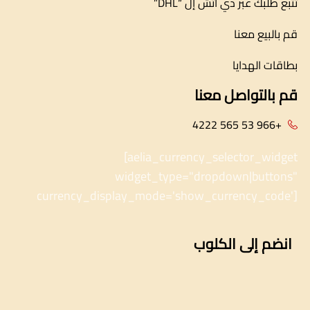
تتبع طلبك عبر دي اتش إل “DHL”
قم بالبيع معنا
بطاقات الهدايا
قم بالتواصل معنا
+966 53 565 4222
[aelia_currency_selector_widget
widget_type="dropdown|buttons"
currency_display_mode='show_currency_code']
انضم إلى الكلوب