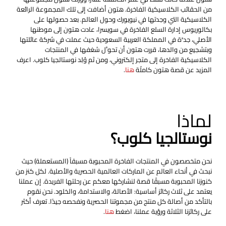
من الحقائب الكلاسيكية الفاخرة. هتون أضافت إلى تلك المجموعة الرائعة
الكلاسيكية التي وجدتها في نيويورك وحول العالم. بعد حصولها على
بكالوريوس إدارة السلع الفاخرة في سويسرا، عادت هتون إلى موطنها
الأصلي، جدَّة في المملكة العربية السعودية حيث عملت في شركة عائلتها
وبتشجيع من والدها، قررت هتون أن تحوِّل شغفها في المنتجات
الكلاسيكية الفاخرة إلى متجر إلكتروني، ومن ثم وُلِد نوستالجيا كلوب. اعرف
المزيد عن قصة هتون كاملًة
هنا
.
لماذا
نوستالجيا كلوب؟
نحن متخصصون في المنتجات الفاخرة المحبوبة مسبقاً (المستعملة) حيث
نبحث في أنحاء العالم عن الماركات العالمية الحصرية والأصلية. لكل كنز من
كنوزنا المحبوبة مسبقًا قصة لنشاركها معكم عن رحلتها الفريدة. إن عملنا
يعتمد على ثلاث ركائز أساسية: الأصالة، والاستدامة، والخلود. نحن نقوم
بالتأكد من أصالة كل منتج من مجموتنا الحصرية ونفحصه جيدًا. تعرف أكثر
على ركائزنا الثلاثة ورؤية عملنا، اضغط
هنا
.