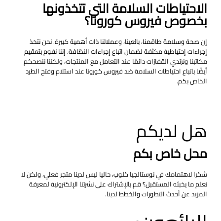
الاحتياطات السلامة التي تتخذونها
بخصوص فيروس كورونا؟
إن صحة وسلامة طاقمنا، بائعينا، وعملائنا ذات أهمية كبيرة. نحن نتخذ
إجراءات إحتياطية مكثفة لضمان اتباع إجراءات النظافة. إننا نقوم بتعقيم
مكاتبنا ونرتدي القفازات دائمًا عند التعامل مع المنتجات، ولكننا ننصحكم
أيضًا باتباع احتياطات السلامة ضد فيروس كورونا عند استلام وفتح الطرد
الخاص بكم.
هل لديكم
محل خاص بكم
شكرا لاهتمامك في نوستالجيا كلوب، حاليا ليس لدينا متجر فعلي، ولكن لا
نعلم ما يخبئه المستقبل؟ قم بالإشتراك على نشرتنا الإلكترونية لمعرفة
المزيد عن أحدث التطورات والخطط لدينا.