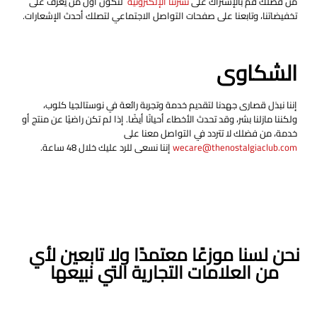
من فضلك قم بالإشتراك على
نشرتنا الإلكترونية
لتكون أول من يعرف على
تخفيضاتنا، وتابعنا على صفحات التواصل الاجتماعي لتصلك أحدث الإشعارات.
الشكاوى
إننا نبذل قصارى جهدنا لتقديم خدمة وتجربة رائعة في نوستالجيا كلوب،
ولكننا مازلنا بشر، وقد تحدث الأخطاء أحيانًا أيضًا. إذا لم تكن راضيًا عن منتج أو
خدمة، من فضلك لا تتردد في التواصل معنا على
wecare@thenostalgiaclub.com
إننا نسعى للرد عليك خلال 48 ساعة.
نحن لسنا موزعًا معتمدًا ولا تابعين لأي
من العلامات التجارية التي نبيعها