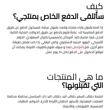
كيف
سأتلقى الدفع الخاص بمنتجي؟
إذا قمنا بقبول شراء منتجك وقمت بقبول عرضنا، فسيكون الدفع عن طريق
الدفع المناسبة لك. عامةً نقوم بالدفع عن طريق الحوالات البنكية التالية:
(مدى، فيزا، ماستر كارد، أمريكان إكسبريس) بالريال السعودي، الدولار
الأمريكي، اليورو، الجنيه الاسترليني، والين الياباني. إذا كنت تفضل طريقة
دفع أخرى، قم
بالتواصل معنا
و سوف نقوم بالترتيبات اللازمة. يمكنك أن
تتوقع الحصول على الدفع خلال 14 يوم عمل.
ما هي المنتجات
التي تقبلونها؟
الشنط، حقائب السفر، حقائب اليد، حقائب اليد ذات السلاسل، محافظ، محافظ
العملات المعدنية، الأساور، الحلقان (أقراط الأذن)، الخواتم، النظارات
الشمسية، التقويمات، والأحزمة.