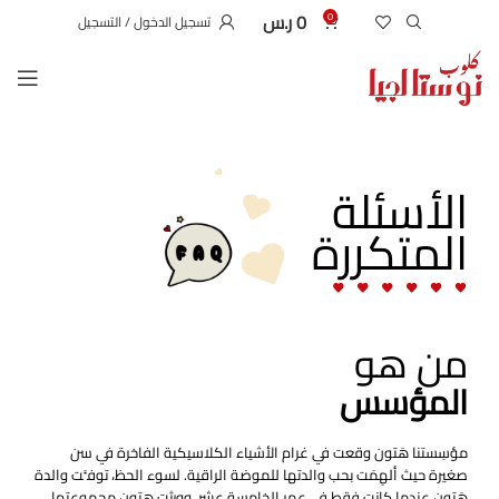
0
ر.س
0
تسجيل الدخول / التسجيل
الأسئلة
المتكررة
من هو
المؤسس
مؤسِستنا هَتون وقعت في غرام الأشياء الكلاسيكية الفاخرة في سن
صغيرة حيث ألهِمَت بحب والدتها للموضة الراقية. لسوء الحظ، توفَّت والدة
هَتون عندما كانت فقط في عمر الخامسة عشر، وورثت هتون مجموعتها