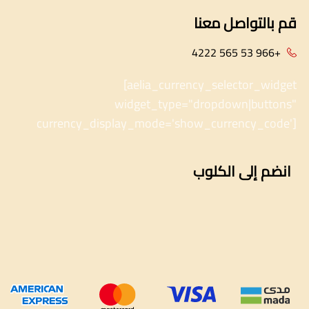
قم بالتواصل معنا
+966 53 565 4222
[aelia_currency_selector_widget
widget_type="dropdown|buttons"
currency_display_mode='show_currency_code']
انضم إلى الكلوب