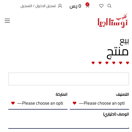
0
ر.س
0
تسجيل الدخول / التسجيل
بيع
منتج
التصنيف
الماركة
الوصف (اختياري)