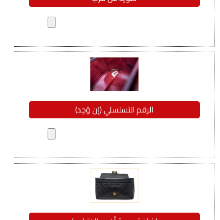
الرقم التسلسلي (إن وُجِد)